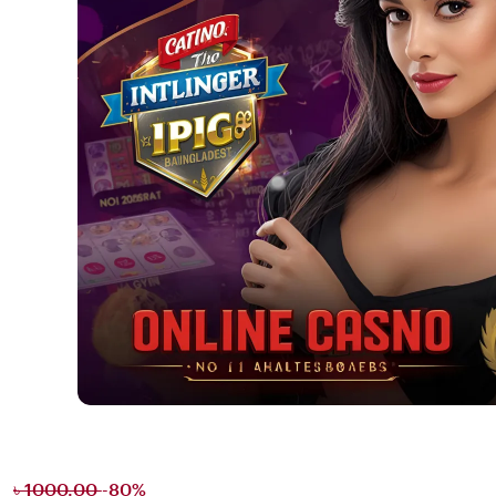
৳ 1000.00
-80%