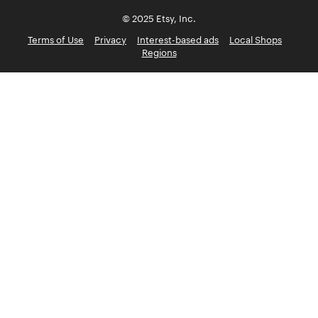
© 2025 Etsy, Inc.
Terms of Use
Privacy
Interest-based ads
Local Shops
Regions