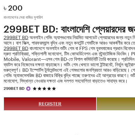
Price:
৳ 200
বাংলাদেশের সেরা বাজির সুপারিশ
299BET BD: বাংলাদেশি প্লেয়ারদের জন
299BET BD
অনলাইন গেমিং অ্যাপগুলোর নিয়মিত আপডেট প্লেয়ারদের জন্য নতুন ফি
আসে। বাগ ফিক্স, পারফরম্যান্স বৃদ্ধি এবং নতুন কনটেন্ট গেমটিকে আরও আকর্ষণীয় করে
299BET BD
বাংলাদেশে অনলাইন শুটিং গেম বা FPS গেম যুবসমাজের প্রধান বিনোদ
দ্রুত প্রতিক্রিয়া, শক্তিশালী মনোযোগ, টিম কোঅর্ডিনেশন এবং স্ট্র্যাটেজিক থ
Mobile, Valorant—এসব গেম BD-তে বিশাল কমিউনিটি তৈরি করেছে। প্রতিদিন লক্
ব্যাটল করে নিজেদের দক্ষতা বাড়াচ্ছেন। শুটিং গেম খেলতে ভালো ইন্টারনেট, নির্ভুল কন্ট্রো
গুরুত্বপূর্ণ। BD ইস্পোর্টস টুর্নামেন্টগুলো এই গেমগুলোর জনপ্রিয়তা আরও বাড়িয়েছ
গেমিং অ্যাকসেসরিজ BD বাজারে বিক্রি বৃদ্ধি পাচ্ছে তরুণদের এই আগ্রহের কারণে। শুটিং
মনোযোগ, সিদ্ধান্ত নেওয়ার দক্ষতা এবং দলগত সহযোগিতা বাড়াতেও সাহায্য করে।
5
299BET BD
out
of
5
REGISTER
stars