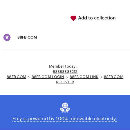
Add to collection
88FB COM
Loading...
Member today :
88888888212
88FB COM
88FB COM LOGIN
88FB COM LINK
88FB COM
REGISTER
Etsy is powered by 100% renewable electricity.