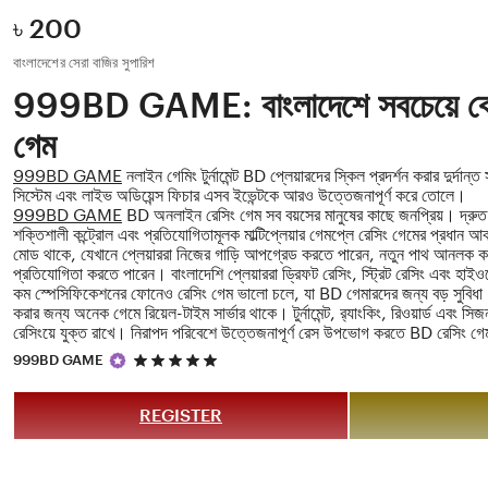
Price:
৳ 200
বাংলাদেশের সেরা বাজির সুপারিশ
999BD GAME: বাংলাদেশে সবচেয়ে বেশি 
গেম
999BD GAME
নলাইন গেমিং টুর্নামেন্ট BD প্লেয়ারদের স্কিল প্রদর্শন করার দুর্দান্ত
সিস্টেম এবং লাইভ অডিয়েন্স ফিচার এসব ইভেন্টকে আরও উত্তেজনাপূর্ণ করে তোলে।
999BD GAME
BD অনলাইন রেসিং গেম সব বয়সের মানুষের কাছে জনপ্রিয়। দ্রুত গাড
শক্তিশালী কন্ট্রোল এবং প্রতিযোগিতামূলক মাল্টিপ্লেয়ার গেমপ্লে রেসিং গেমের প্রধান আ
মোড থাকে, যেখানে প্লেয়াররা নিজের গাড়ি আপগ্রেড করতে পারেন, নতুন পাথ আনলক কর
প্রতিযোগিতা করতে পারেন। বাংলাদেশি প্লেয়াররা ড্রিফট রেসিং, স্ট্রিট রেসিং এবং হাইওয
কম স্পেসিফিকেশনের ফোনেও রেসিং গেম ভালো চলে, যা BD গেমারদের জন্য বড় সুবিধা। মা
করার জন্য অনেক গেমে রিয়েল-টাইম সার্ভার থাকে। টুর্নামেন্ট, র‍্যাংকিং, রিওয়ার্ড এবং সি
রেসিংয়ে যুক্ত রাখে। নিরাপদ পরিবেশে উত্তেজনাপূর্ণ রেস উপভোগ করতে BD রেসিং গে
5
999BD GAME
out
of
5
REGISTER
stars