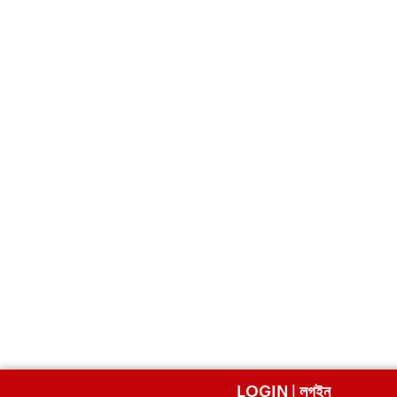
LOGIN | লগইন