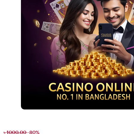
৳ 1000.00
-80%