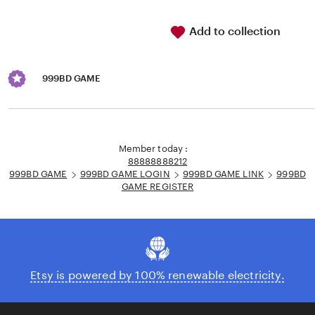
Add to collection
999BD GAME
Loading...
Member today :
88888888212
999BD GAME
999BD GAME LOGIN
999BD GAME LINK
999BD
GAME REGISTER
Etsy is powered by 100% renewable electricity.