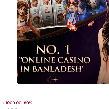
৳ 1000.00
-80%