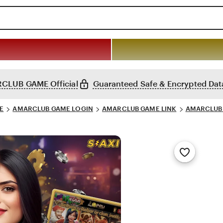
RCLUB GAME Official
Guaranteed Safe & Encrypted Dat
E
AMARCLUB GAME LOGIN
AMARCLUB GAME LINK
AMARCLUB 