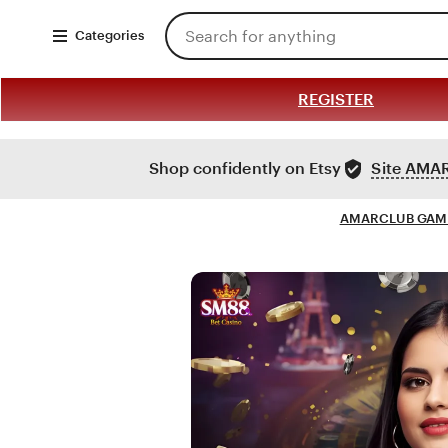
Skip
Search
to
Categories
for
Content
items
or
REGISTER
shops
Shop confidently on Etsy
Site AMA
AMARCLUB GAM