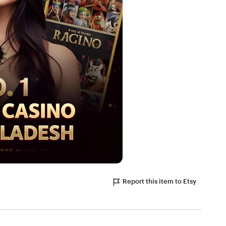
Report this item to Etsy