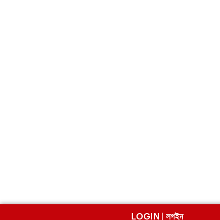
LOGIN | লগইন