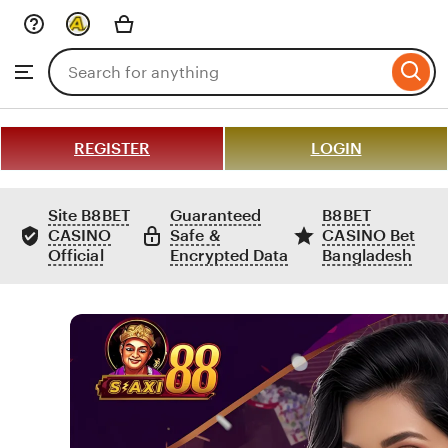
Skip
to
Search
Browse
ontent
for
items
or
shops
REGISTER
LOGIN
Site B8BET
Guaranteed
B8BET
CASINO
Safe &
CASINO Bet
Official
Encrypted Data
Bangladesh