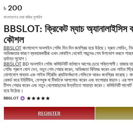
Price:
৳ 200
বাংলাদেশের সেরা বাজির সুপারিশ
BBSLOT: ক্রিকেট ম্যাচ অ্যানালাইসিস ক
কৌশল
BBSLOT
বাংলাদেশে অনলাইন গেমিং দিন দিন জনপ্রিয় হয়ে উঠছে। দ্রুত লোডিং, ন
অভিজ্ঞতার কারণে ব্যবহারকারীরা এখন মোবাইল থেকেই পছন্দের গেম উপভোগ করতে পার
দুর্দান্ত সুযোগ।
BBSLOT
BD অনলাইন গেমিং কমিউনিটি বর্তমানে আগের চেয়ে শক্তিশালী। হাজার হাজা
গেমিং গ্রুপে যোগ দেন, নতুন গেম শেয়ার করেন, অভিজ্ঞতা বিনিময় করেন এবং লাইভ স্
যোগাযোগ মাধ্যম এবং লাইভ স্ট্রিমিং প্ল্যাটফর্মগুলো গেমিংকে আরও জনপ্রিয় করেছে। ব
রেকর্ড করে ইউটিউব, ফেসবুক বা টিকটকে আপলোড করেন এবং ফলোয়ার বাড়ান। এর পাশাপা
টিপস শেয়ার করেন এবং নতুন খেলোয়াড়দের উন্নতিতে সাহায্য করেন। কমিউনিটি সাপোর্ট
হয়ে উঠেছে।
5
BBSLOT
out
of
5
REGISTER
stars