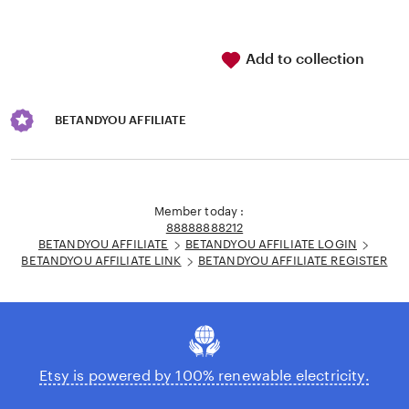
Add to collection
BETANDYOU AFFILIATE
Loading...
Member today :
88888888212
BETANDYOU AFFILIATE
BETANDYOU AFFILIATE LOGIN
BETANDYOU AFFILIATE LINK
BETANDYOU AFFILIATE REGISTER
Etsy is powered by 100% renewable electricity.