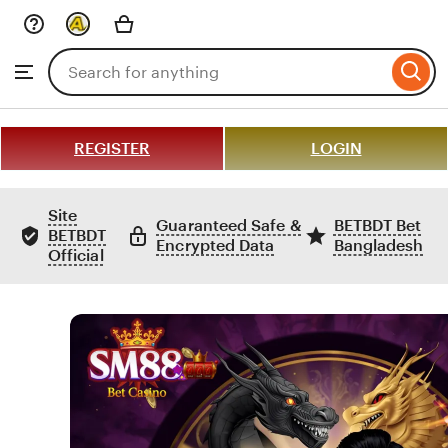
Skip
to
Search
Browse
ontent
for
items
or
shops
REGISTER
LOGIN
Site
Guaranteed Safe &
BETBDT Bet
BETBDT
Encrypted Data
Bangladesh
Official