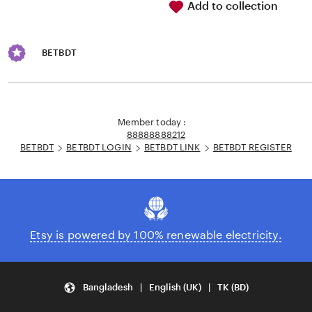
Add to collection
BETBDT
Loading...
Member today :
88888888212
BETBDT
BETBDT LOGIN
BETBDT LINK
BETBDT REGISTER
Etsy is powered by 100% renewable electricity.
Bangladesh | English (UK) | TK (BD)