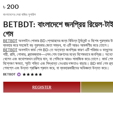
Price:
৳ 200
বাংলাদেশের সেরা বাজির সুপারিশ
BETBDT: বাংলাদেশে জনপ্রিয় রিয়েল-টাইম ম
গেম
BETBDT
অনলাইন পোকার BD প্লেয়ারদের জন্য বিভিন্ন টুর্নামেন্ট ও বিশেষ পুরস্কা
ব্যবহার করে সহজেই বড় পুরস্কার জেতা সম্ভব, যা এটি আরও আকর্ষণীয় করে তোলে।
BETBDT
অনলাইন কার্ড গেম BD-তে অত্যন্ত জনপ্রিয় কারণ এটি পরিবার ও বন্ধুদের স
পট্টি, রামি, পোকার, ব্ল্যাকজ্যাক—এসব গেম তরুণদের মধ্যে বিশেষভাবে জনপ্রিয়। অ
খেলেন এবং কথোপকথন চালিয়ে যান, যা গেমিংকে আরও সামাজিক করে তোলে। কার্ড গেম শু
বিশ্লেষণ ক্ষমতা, স্মৃতি শক্তি এবং সিদ্ধান্ত নেওয়ার দক্ষতাও বাড়ায়। BD কার্ড গেম প্ল
গেমপ্লে এবং উন্নত গ্রাফিক্স প্রদান করে, যা ব্যবহারকারীদের অভিজ্ঞতা উন্নত করে।
5
BETBDT
out
of
5
REGISTER
stars