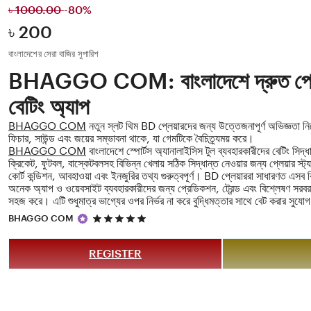
৳ 1000.00
-80%
Price:
৳ 200
বাংলাদেশের সেরা বাজির সুপারিশ
BHAGGO COM: বাংলাদেশে দ্রুত পেমেন
বেটিং অ্যাপ
BHAGGO COM
নতুন স্লট থিম BD প্লেয়ারদের জন্য উত্তেজনাপূর্ণ অভিজ্ঞতা ন
ফিচার, সাউন্ড এবং জয়ের সম্ভাবনা থাকে, যা গেমটিকে বৈচিত্র্যময় করে।
BHAGGO COM
বাংলাদেশে স্পোর্টস অ্যানালাইসিস টুল ব্যবহারকারীদের বেটিং সিদ
ক্রিকেট, ফুটবল, বাস্কেটবলসহ বিভিন্ন খেলায় সঠিক সিদ্ধান্ত নেওয়ার জন্য প্লেয়ার স্ট্
কোর্ট কন্ডিশন, আবহাওয়া এবং ইনজুরির তথ্য গুরুত্বপূর্ণ। BD প্লেয়াররা সাধারণত এস
অনেক অ্যাপ ও ওয়েবসাইট ব্যবহারকারীদের জন্য প্রেডিকশন, ট্রেন্ড এবং বিশ্লেষণ সরবর
সহজ করে। এটি শুধুমাত্র ভাগ্যের ওপর নির্ভর না করে বুদ্ধিমত্তার সাথে বেট করার সুযো
5
BHAGGO COM
out
of
5
REGISTER
stars