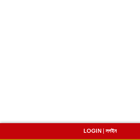
LOGIN | লগইন