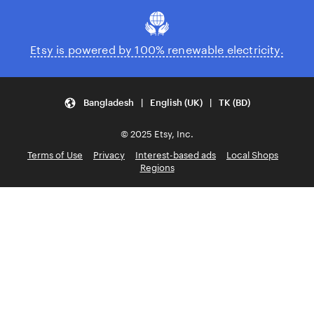
Etsy is powered by 100% renewable electricity.
Bangladesh | English (UK) | TK (BD)
© 2025 Etsy, Inc.
Terms of Use
Privacy
Interest-based ads
Local Shops
Regions