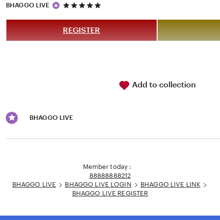
5
BHAGGO LIVE
out
of
5
REGISTER
stars
Add to collection
BHAGGO LIVE
Loading...
Member today :
88888888212
BHAGGO LIVE
BHAGGO LIVE LOGIN
BHAGGO LIVE LINK
BHAGGO LIVE REGISTER