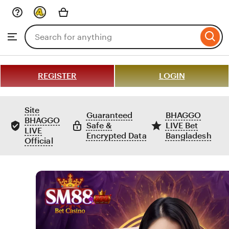
Skip
to
Search
Browse
ontent
for
items
or
shops
REGISTER
LOGIN
Site
Guaranteed
BHAGGO
BHAGGO
Safe &
LIVE Bet
LIVE
Encrypted Data
Bangladesh
Official