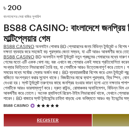
Price:
৳ 200
বাংলাদেশের সেরা বাজির সুপারিশ
BS88 CASINO: বাংলাদেশে জনপ্রিয় রি
মাল্টিপ্লেয়ার গেম
BS88 CASINO
অনলাইন পোকার BD প্লেয়ারদের জন্য বিভিন্ন টুর্নামেন্ট ও বিশ
দক্ষতা ব্যবহার করে সহজেই বড় পুরস্কার জেতা সম্ভব, যা এটি আরও আকর্ষণীয় করে ত
BS88 CASINO
BD অনলাইন স্লট টুর্নামেন্ট নতুন প্রজন্মের গেমারদের মধ্যে দারুণ
গেমের মতো এটি একক খেলা নয়; বরং এখানে বহু প্লেয়ার একই সময়ে প্রতিযোগিতা করেন। প
সংখ্যার ভিত্তিতে লিডারবোর্ড তৈরি হয়, যা গেমটিকে আরও উত্তেজনাপূর্ণ করে তোলে। প্রতি
সময়ের মধ্যে সর্বোচ্চ স্কোর অর্জন করা। BD ব্যবহারকারীরা বিশেষ করে এমন টুর্নামেন্ট পছন্
বাজিতে অংশগ্রহণ করার সুযোগ থাকে। বিজয়ীদের মাঝে ক্যাশ পুরস্কার, ফ্রি স্পিন, বোনাস 
দেওয়া হয়। স্লট টুর্নামেন্ট তরুণদের কাছে জনপ্রিয় হওয়ার কারণ হলো এতে দক্ষতার পাশাপ
গেমটিকে আরও ভারসাম্যপূর্ণ করে। দ্রুত রাউন্ড, রোমাঞ্চকর অ্যানিমেশন, বিভিন্ন থিম এবং 
আকর্ষণীয় করে তোলে। অনেক প্ল্যাটফর্মে রিয়েল-টাইম লিডারবোর্ড থাকে, যেখানে প্লেয়
পারেন। BD বাজারে স্লট টুর্নামেন্টের চাহিদা বাড়ছে এবং ভবিষ্যতে আরও বড় ইভেন্টের সম
5
BS88 CASINO
out
of
5
REGISTER
stars