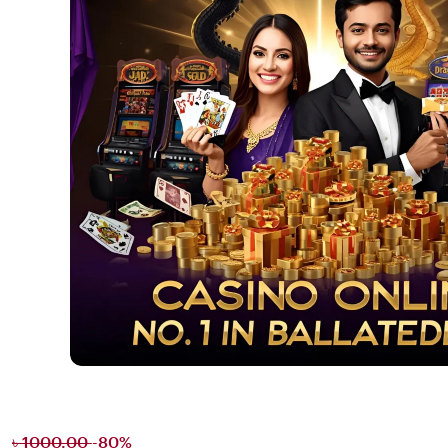
৳ 1000.00
-80%