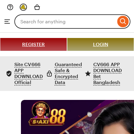
Skip
to
Search
Browse
ontent
for
items
or
shops
REGISTER
LOGIN
Site CV666
Guaranteed
CV666 APP
APP
Safe &
DOWNLOAD
DOWNLOAD
Encrypted
Bet
Official
Data
Bangladesh