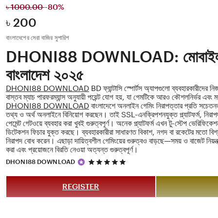
৳ 1000.00
-80%
Price:
৳ 200
বাংলাদেশের সেরা বাজির সুপারিশ
DHONI88 DOWNLOAD: মোবাইল ব
বাংলাদেশ ২০২৫
DHONI88 DOWNLOAD
BD ফ্যান্টাসি স্পোর্টস অ্যাপগুলো ব্যবহারকারীদের ন
বাস্তব ম্যাচ পারফরম্যান্স অনুযায়ী পয়েন্ট যোগ হয়, যা গেমটিকে আরও কৌশলনির্ভর এব
DHONI88 DOWNLOAD
বাংলাদেশে অনলাইন গেমিং নিরাপত্তার প্রতি সচেতনতা
তথ্য ও অর্থ অনলাইনে বিনিয়োগ করছেন। তাই SSL-এনক্রিপশনযুক্ত প্ল্যাটফর্ম, নিরাপ
পেমেন্ট গেটওয়ে ব্যবহার করা খুবই গুরুত্বপূর্ণ। অনেক প্ল্যাটফর্ম এখন টু-স্টেপ ভেরিফিকে
ডিটেকশন ফিচার যুক্ত করছে। ব্যবহারকারীরা সাধারণত বিকাশ, নগদ বা রকেটের মতো বিশ্বস
নিরাপদ বোধ করেন। এছাড়া দায়িত্বশীল গেমিংয়ের গুরুত্বও বাড়ছে—সময় ও বাজেট নিয়ন্
করা এবং প্রয়োজনে বিরতি নেওয়া অত্যন্ত গুরুত্বপূর্ণ।
5
DHONI88 DOWNLOAD
out
of
5
REGISTER
stars