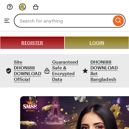
Skip
to
Search
Browse
ontent
for
items
or
shops
REGISTER
LOGIN
Site
Guaranteed
DHONI88
DHONI88
Safe &
DOWNLOAD
DOWNLOAD
Encrypted
Bet
Official
Data
Bangladesh