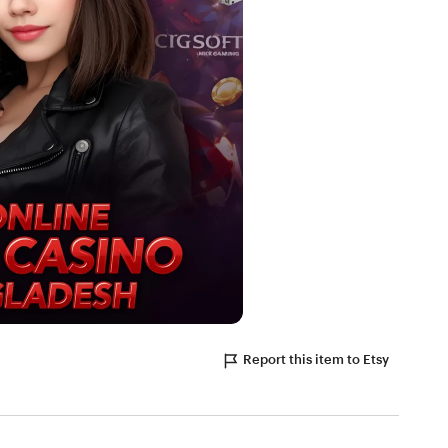
Report this item to Etsy