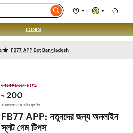
LOGIN
a
FB77 APP Bet Bangladesh
৳ 1000.00
-80%
Price:
৳ 200
বাংলাদেশের সেরা বাজির সুপারিশ
FB77 APP: নতুনদের জন্য অনলাইন
স্লট গেম টিপস