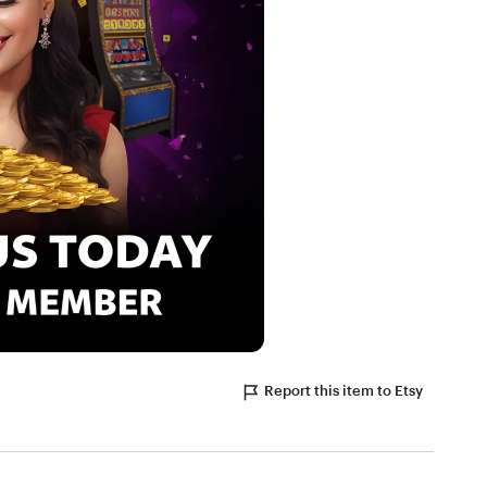
Report this item to Etsy