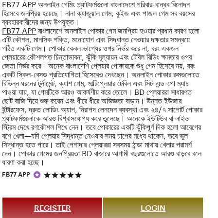
FB77 APP
অনলাইন গেমিং প্ল্যাটফর্মগুলো বাংলাদেশে পরিবার-বান্ধব বিনোদন
হিসেবে জনপ্রিয় হয়েছে। নানা ক্যাজুয়াল গেম, কুইজ এবং পাজল গেম সব বয়সের
ব্যবহারকারীদের জন্য উপযুক্ত।
FB77 APP
বাংলাদেশে অনলাইন পোকার গেম জনপ্রিয় হওয়ার প্রধান কারণ হলো
এটি কৌশল, মানসিক শক্তি, মনোযোগ এবং সিদ্ধান্ত নেওয়ার দক্ষতার সমন্বয়ে
গঠিত একটি গেম। পোকার কেবল ভাগ্যের ওপর নির্ভর করে না, বরং একজন
প্লেয়ারের কৌশলগত চিন্তাভাবনা, ঝুঁকি মূল্যায়ন এবং টেবিল রিডিং ক্ষমতার ওপর
জেতা নির্ভর করে। অনেক বাংলাদেশি প্লেয়ার পোকারকে শুধু গেম হিসেবে নয়, বরং
একটি স্কিল-বেসড প্রতিযোগিতা হিসেবেও দেখছেন। অনলাইন পোকার রুমগুলোতে
বিভিন্ন ধরনের টুর্নামেন্ট, ক্যাশ গেম, মাল্টিপ্লেয়ার টেবিল এবং সিট-এন্ড-গো ম্যাচ
পাওয়া যায়, যা গেমটিকে আরও আকর্ষণীয় করে তোলে। BD প্লেয়াররা সাধারণত
ছোট বাজি দিয়ে শুরু করেন এবং ধীরে ধীরে অভিজ্ঞতা বাড়ান। উন্নত ইউজার
ইন্টারফেস, দ্রুত লোডিং অ্যাপ, নিরাপদ লেনদেন ব্যবস্থা এবং ২৪/৭ সাপোর্ট পোকার
প্ল্যাটফর্মগুলোকে আরও বিশ্বাসযোগ্য করে তুলেছে। অনেকে ইউটিউব বা লাইভ
স্ট্রিম দেখে রণকৌশল শিখে নেন। তবে পোকারের একটি ঝুঁকিপূর্ণ দিক হলো আবেগের
বশে খেলা—যদি প্লেয়ার সিদ্ধান্ত নেওয়ার সময় চাপের মধ্যে থাকেন, তবে ভুল
সিদ্ধান্ত হতে পারে। তাই পেশাদার প্লেয়াররা সবসময় ঠান্ডা মাথায় খেলার পরামর্শ
দেন। পোকার গেমের জনপ্রিয়তা BD বাজারে আগামী বছরগুলোতে আরও বাড়বে বলে
ধারণা করা হচ্ছে।
5
FB77 APP
out
of
5
stars
REGISTER
LOGIN