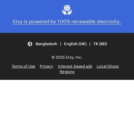
Etsy is powered by 100% renewable electricity.
Bangladesh | English (UK) | TK (BD)
© 2025 Etsy, Inc.
Terms of Use
Privacy
Interest-based ads
Local Shops
Regions