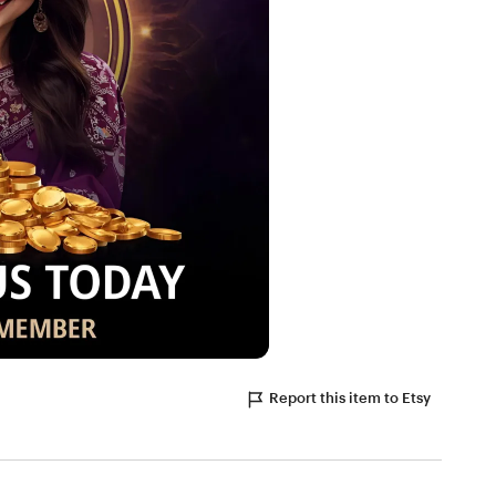
Report this item to Etsy