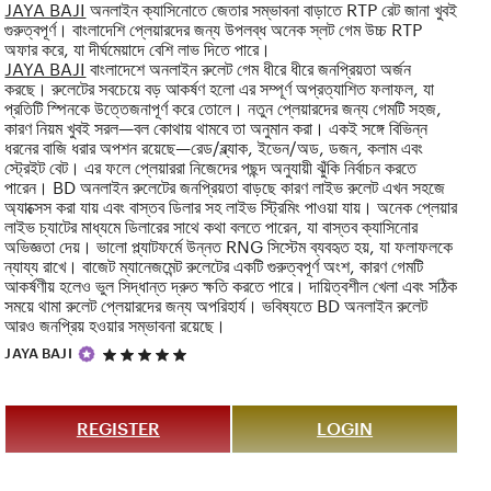
JAYA BAJI
অনলাইন ক্যাসিনোতে জেতার সম্ভাবনা বাড়াতে RTP রেট জানা খুবই
গুরুত্বপূর্ণ। বাংলাদেশি প্লেয়ারদের জন্য উপলব্ধ অনেক স্লট গেম উচ্চ RTP
অফার করে, যা দীর্ঘমেয়াদে বেশি লাভ দিতে পারে।
JAYA BAJI
বাংলাদেশে অনলাইন রুলেট গেম ধীরে ধীরে জনপ্রিয়তা অর্জন
করছে। রুলেটের সবচেয়ে বড় আকর্ষণ হলো এর সম্পূর্ণ অপ্রত্যাশিত ফলাফল, যা
প্রতিটি স্পিনকে উত্তেজনাপূর্ণ করে তোলে। নতুন প্লেয়ারদের জন্য গেমটি সহজ,
কারণ নিয়ম খুবই সরল—বল কোথায় থামবে তা অনুমান করা। একই সঙ্গে বিভিন্ন
ধরনের বাজি ধরার অপশন রয়েছে—রেড/ব্ল্যাক, ইভেন/অড, ডজন, কলাম এবং
স্ট্রেইট বেট। এর ফলে প্লেয়াররা নিজেদের পছন্দ অনুযায়ী ঝুঁকি নির্বাচন করতে
পারেন। BD অনলাইন রুলেটের জনপ্রিয়তা বাড়ছে কারণ লাইভ রুলেট এখন সহজে
অ্যাক্সেস করা যায় এবং বাস্তব ডিলার সহ লাইভ স্ট্রিমিং পাওয়া যায়। অনেক প্লেয়ার
লাইভ চ্যাটের মাধ্যমে ডিলারের সাথে কথা বলতে পারেন, যা বাস্তব ক্যাসিনোর
অভিজ্ঞতা দেয়। ভালো প্ল্যাটফর্মে উন্নত RNG সিস্টেম ব্যবহৃত হয়, যা ফলাফলকে
ন্যায্য রাখে। বাজেট ম্যানেজমেন্ট রুলেটের একটি গুরুত্বপূর্ণ অংশ, কারণ গেমটি
আকর্ষণীয় হলেও ভুল সিদ্ধান্ত দ্রুত ক্ষতি করতে পারে। দায়িত্বশীল খেলা এবং সঠিক
সময়ে থামা রুলেট প্লেয়ারদের জন্য অপরিহার্য। ভবিষ্যতে BD অনলাইন রুলেট
আরও জনপ্রিয় হওয়ার সম্ভাবনা রয়েছে।
5
JAYA BAJI
out
of
5
stars
REGISTER
LOGIN