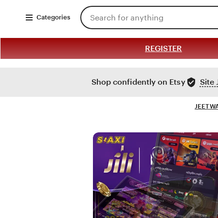
Skip
Search
to
Categories
for
Content
items
or
REGISTER
shops
Shop confidently on Etsy
Site
JEETWA