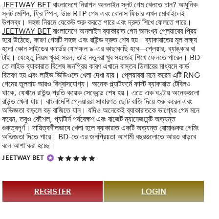
JEETWAY BET
বাংলাদেশে নিরাপদ অনলাইন স্লট গেম খেলতে চান? আধুনিক
স্লট মেশিন, ফ্রি স্পিন, উচ্চ RTP গেম এবং বোনাস ফিচার এখন মোবাইলেই
উপলব্ধ। সহজ নিয়মে যেকেউ শুরু করতে পারে এবং দ্রুত শিখে ফেলতে পারে।
JEETWAY BET
বাংলাদেশে অনলাইন ব্যাকারাত গেম অসংখ্য প্লেয়ারের প্রিয়
হয়ে উঠেছে, কারণ গেমটি সহজ এবং রাউন্ড দ্রুত শেষ হয়। ব্যাকারাতের মূল লক্ষ্য
হলো কোন সাইডের কার্ডের যোগফল ৯-এর কাছাকাছি হবে—প্লেয়ার, ব্যাঙ্কার বা
টাই। যেহেতু নিয়ম খুবই সরল, তাই নতুনরা খুব সহজেই শিখে ফেলতে পারেন। BD-
তে লাইভ ব্যাকারাত বিশেষ জনপ্রিয় কারণ এখানে বাস্তব ডিলারের মাধ্যমে কার্ড
বিতরণ হয় এবং লাইভ ভিডিওতে খেলা দেখা যায়। প্লেয়াররা মনে করেন এটি RNG
গেমের তুলনায় আরও বিশ্বাসযোগ্য। অনেক প্ল্যাটফর্মে ফাস্ট ব্যাকারাত টেবিলও
থাকে, যেখানে রাউন্ড প্রতি কয়েক সেকেন্ডে শেষ হয়। এতে এক ঘণ্টায় অনেকগুলো
রাউন্ড খেলা যায়। বাংলাদেশি প্লেয়াররা সাধারণত ছোট বাজি দিয়ে শুরু করেন এবং
অভিজ্ঞতা বাড়লে বড় বাজিতে যান। যদিও অনেকেই ব্যাকারাতকে ভাগ্যের গেম মনে
করেন, তবুও কৌশল, প্যাটার্ন পর্যবেক্ষণ এবং বাজেট ম্যানেজমেন্ট অত্যন্ত
গুরুত্বপূর্ণ। দায়িত্বশীলভাবে খেলা হলে ব্যাকারাত একটি অত্যন্ত রোমাঞ্চকর গেমিং
অভিজ্ঞতা দিতে পারে। BD-তে এর জনপ্রিয়তা আগামী বছরগুলোতে আরও বাড়বে
বলে আশা করা হচ্ছে।
5
JEETWAY BET
out
of
5
stars
REGISTER
LOGIN