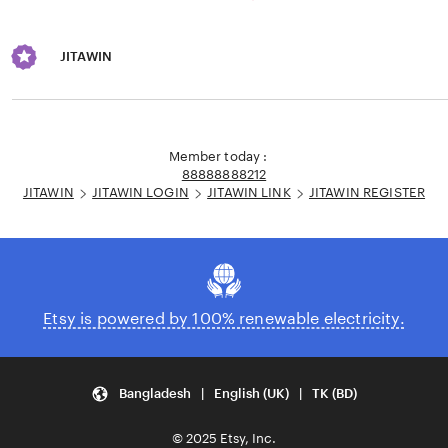
JITAWIN
Loading...
Member today :
88888888212
JITAWIN
JITAWIN LOGIN
JITAWIN LINK
JITAWIN REGISTER
Etsy is powered by 100% renewable electricity.
Bangladesh | English (UK) | TK (BD)
© 2025 Etsy, Inc.