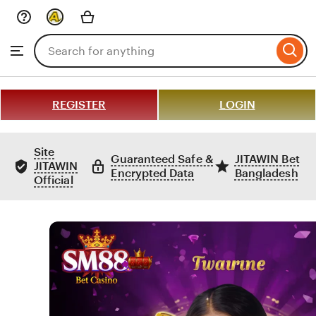
Skip
to
Search
Browse
ontent
for
items
or
shops
REGISTER
LOGIN
Site
Guaranteed Safe &
JITAWIN Bet
JITAWIN
Encrypted Data
Bangladesh
Official