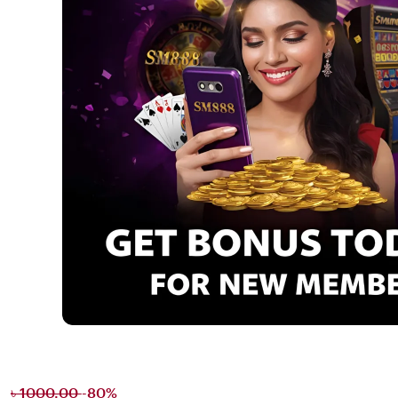
৳ 1000.00
-80%