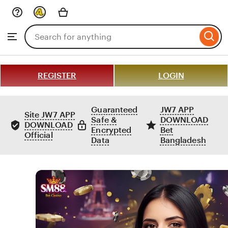
Skip
to
Search
Browse
ontent
for
items
or
shops
REGISTER
LOGIN
Guaranteed
JW7 APP
Site JW7 APP
Safe &
DOWNLOAD
DOWNLOAD
Encrypted
Bet
Official
Data
Bangladesh