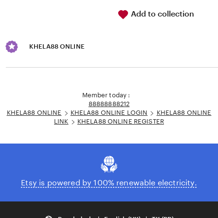
Add to collection
KHELA88 ONLINE
Loading...
Member today :
88888888212
KHELA88 ONLINE
KHELA88 ONLINE LOGIN
KHELA88 ONLINE
LINK
KHELA88 ONLINE REGISTER
Etsy is powered by 100% renewable electricity.