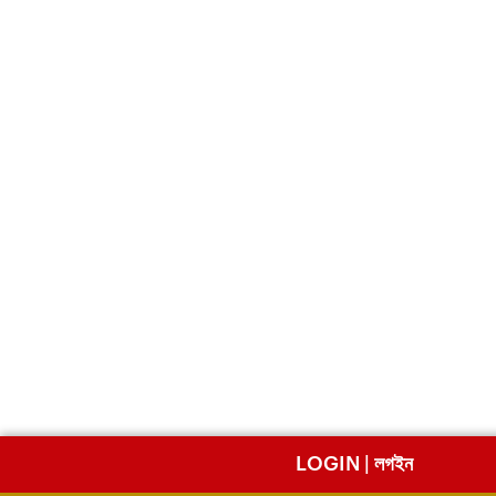
LOGIN | লগইন