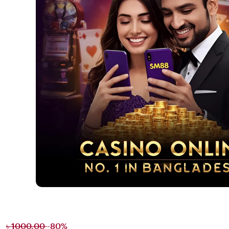
৳ 1000.00
-80%