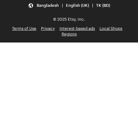
Bangladesh | English (UK) | TK (BD)
© 2025 Etsy, Inc.
Terms of Use
Privacy
Interest-based ads
Local Shops
Regions