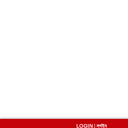
LOGIN | লগইন