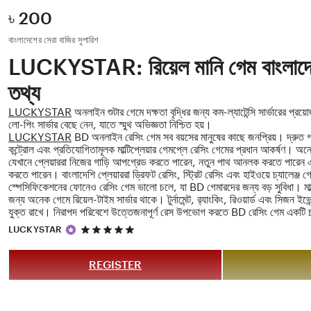
Price:
৳ 200
বাংলাদেশের সেরা বাজির সুপারিশ
LUCKYSTAR: রিয়েল মানি গেম বাংলাদে
তথ্য
LUCKYSTAR
অনলাইন শুটার গেমে দক্ষতা বৃদ্ধির জন্য কম-ল্যাটেন্সি সার্ভারের প্র
লো-পিং সার্ভার বেছে নেন, যাতে স্মুথ অভিজ্ঞতা নিশ্চিত হয়।
LUCKYSTAR
BD অনলাইন রেসিং গেম সব বয়সের মানুষের কাছে জনপ্রিয়। দ্রুত গাড়
কন্ট্রোল এবং প্রতিযোগিতামূলক মাল্টিপ্লেয়ার গেমপ্লে রেসিং গেমের প্রধান আকর্ষণ। অন
যেখানে প্লেয়াররা নিজের গাড়ি আপগ্রেড করতে পারেন, নতুন পাথ আনলক করতে পারেন এব
করতে পারেন। বাংলাদেশি প্লেয়াররা ড্রিফট রেসিং, স্ট্রিট রেসিং এবং হাইওয়ে চ্যালেঞ্জ
স্পেসিফিকেশনের ফোনেও রেসিং গেম ভালো চলে, যা BD গেমারদের জন্য বড় সুবিধা। মাল্ট
জন্য অনেক গেমে রিয়েল-টাইম সার্ভার থাকে। টুর্নামেন্ট, র‍্যাংকিং, রিওয়ার্ড এবং সিজন ইভে
যুক্ত রাখে। নিরাপদ পরিবেশে উত্তেজনাপূর্ণ রেস উপভোগ করতে BD রেসিং গেম একটি চ
5
LUCKYSTAR
out
of
5
REGISTER
stars