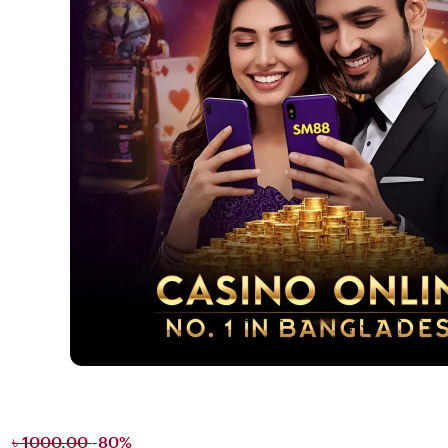
৳ 1000.00
-80%