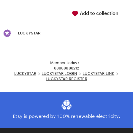
Add to collection
LUCKYSTAR
Loading...
Member today :
88888888212
LUCKYSTAR
LUCKYSTAR LOGIN
LUCKYSTAR LINK
LUCKYSTAR REGISTER
Etsy is powered by 100% renewable electricity.