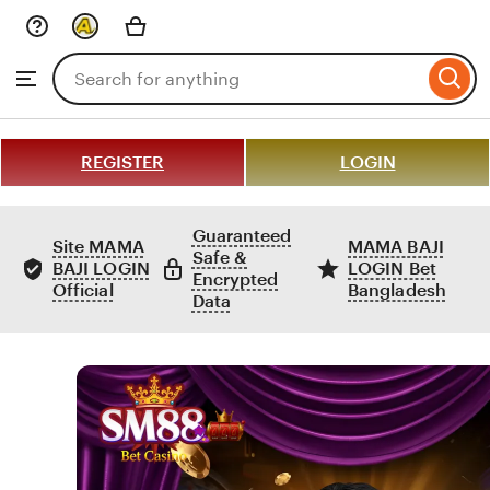
Skip
to
Search
Browse
ontent
for
items
or
shops
REGISTER
LOGIN
Guaranteed
Site MAMA
MAMA BAJI
Safe &
BAJI LOGIN
LOGIN Bet
Encrypted
Official
Bangladesh
Data