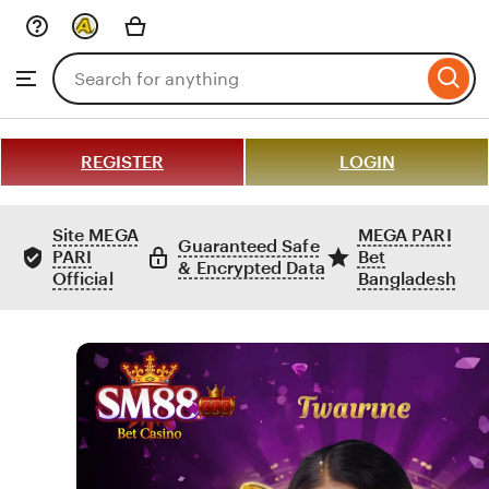
Skip
to
Search
Browse
ontent
for
items
or
shops
REGISTER
LOGIN
Site MEGA
MEGA PARI
Guaranteed Safe
PARI
Bet
& Encrypted Data
Official
Bangladesh