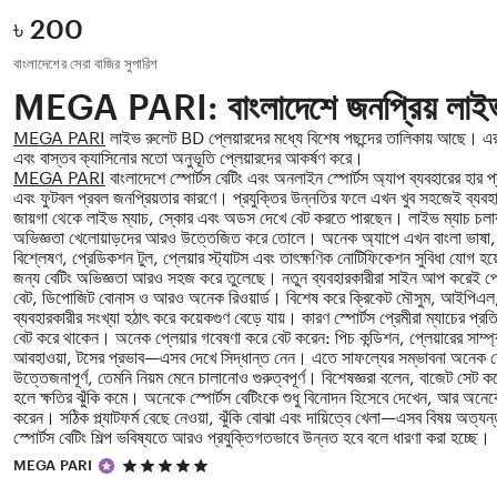
Price:
৳ 200
বাংলাদেশের সেরা বাজির সুপারিশ
MEGA PARI: বাংলাদেশে জনপ্রিয় লাইভ 
MEGA PARI
লাইভ রুলেট BD প্লেয়ারদের মধ্যে বিশেষ পছন্দের তালিকায় আছে। এর উ
এবং বাস্তব ক্যাসিনোর মতো অনুভূতি প্লেয়ারদের আকর্ষণ করে।
MEGA PARI
বাংলাদেশে স্পোর্টস বেটিং এবং অনলাইন স্পোর্টস অ্যাপ ব্যবহারের হার প
এবং ফুটবল প্রবল জনপ্রিয়তার কারণে। প্রযুক্তির উন্নতির ফলে এখন খুব সহজেই ব্যবহা
জায়গা থেকে লাইভ ম্যাচ, স্কোর এবং অডস দেখে বেট করতে পারছেন। লাইভ ম্যাচ চলার
অভিজ্ঞতা খেলোয়াড়দের আরও উত্তেজিত করে তোলে। অনেক অ্যাপে এখন বাংলা ভাষা, স্থান
বিশ্লেষণ, প্রেডিকশন টুল, প্লেয়ার স্ট্যাটস এবং তাৎক্ষণিক নোটিফিকেশন সুবিধা যোগ হয়
জন্য বেটিং অভিজ্ঞতা আরও সহজ করে তুলেছে। নতুন ব্যবহারকারীরা সাইন আপ করেই পেয
বেট, ডিপোজিট বোনাস ও আরও অনেক রিওয়ার্ড। বিশেষ করে ক্রিকেট মৌসুম, আইপিএল, 
ব্যবহারকারীর সংখ্যা হঠাৎ করে কয়েকগুণ বেড়ে যায়। কারণ স্পোর্টস প্রেমীরা ম্যাচের প্রতি
বেট করে থাকেন। অনেক প্লেয়ার গবেষণা করে বেট করেন: পিচ কন্ডিশন, প্লেয়ারের সাম্প্
আবহাওয়া, টসের প্রভাব—এসব দেখে সিদ্ধান্ত নেন। এতে সাফল্যের সম্ভাবনা অনেক বেড়
উত্তেজনাপূর্ণ, তেমনি নিয়ম মেনে চালানোও গুরুত্বপূর্ণ। বিশেষজ্ঞরা বলেন, বাজেট সেট 
হলে ক্ষতির ঝুঁকি কমে। অনেকে স্পোর্টস বেটিংকে শুধু বিনোদন হিসেবে দেখেন, আর অনেক
করেন। সঠিক প্ল্যাটফর্ম বেছে নেওয়া, ঝুঁকি বোঝা এবং দায়িত্বে খেলা—এসব বিষয় অত্যন্
স্পোর্টস বেটিং শিল্প ভবিষ্যতে আরও প্রযুক্তিগতভাবে উন্নত হবে বলে ধারণা করা হচ্ছে।
5
MEGA PARI
out