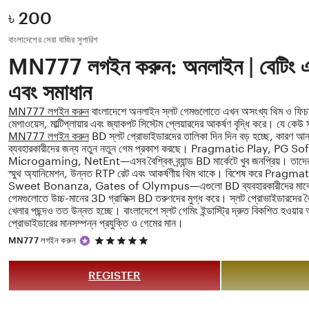
Price:
৳ 200
বাংলাদেশের সেরা বাজির সুপারিশ
MN777 লগইন করুন: অনলাইন | বেটিং এ 
এবং সমাধান
MN777 লগইন করুন
বাংলাদেশে অনলাইন স্লট গেমগুলোতে এখন অসংখ্য থিম ও ফিচার প
মেগাওয়েস, মাল্টিপ্লায়ার এবং জ্যাকপট সিস্টেম প্লেয়ারদের আকর্ষণ বৃদ্ধি করে। যে ক
MN777 লগইন করুন
BD স্লট প্রোভাইডারদের তালিকা দিন দিন বড় হচ্ছে, কারণ আন্
ব্যবহারকারীদের জন্য নতুন নতুন গেম প্রকাশ করছে। Pragmatic Play, PG S
Microgaming, NetEnt—এসব বৈশ্বিক ব্র্যান্ড BD মার্কেটে খুব জনপ্রিয়। তাদের গ
স্মুথ অ্যানিমেশন, উন্নত RTP রেট এবং আকর্ষণীয় থিম থাকে। বিশেষ করে Pragma
Sweet Bonanza, Gates of Olympus—এগুলো BD ব্যবহারকারীদের মাঝে 
গেমগুলোতে উচ্চ-মানের 3D গ্রাফিক্স BD তরুণদের মুগ্ধ করে। স্লট প্রোভাইডারদের বৈচি
খেলার পছন্দও তত উন্নত হচ্ছে। বাংলাদেশে স্লট গেমিং ইন্ডাস্ট্রি দ্রুত বিকশিত হওয়
প্রোভাইডারের মানসম্পন্ন প্রযুক্তি ও গেমের মান।
5
MN777 লগইন করুন
out
of
5
REGISTER
stars