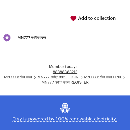
Add to collection
MN777 লগইন করুন
Loading...
Member today :
88888888212
MN777 লগইন করুন
MN777 লগইন করুন LOGIN
MN777 লগইন করুন LINK
MN777 লগইন করুন REGISTER
Etsy is powered by 100% renewable electricity.