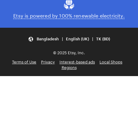
Etsy is powered by 100% renewable electricity.
Bangladesh | English (UK) | TK (BD)
© 2025 Etsy, Inc.
Terms of Use
Privacy
Interest-based ads
Local Shops
Regions