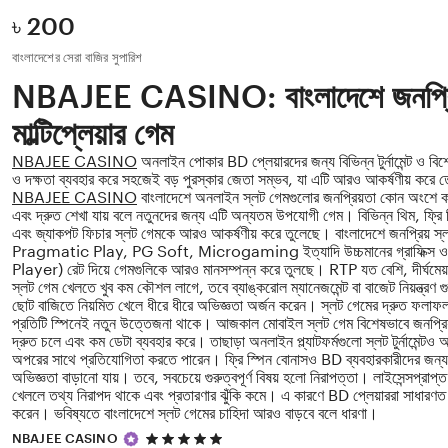
Price:
৳ 200
বাংলাদেশের সেরা বাজির সুপারিশ
NBAJEE CASINO: বাংলাদেশে জনপ্রিয়
মাল্টিপ্লেয়ার গেম
NBAJEE CASINO
অনলাইন পোকার BD প্লেয়ারদের জন্য বিভিন্ন টুর্নামেন্ট ও 
ও দক্ষতা ব্যবহার করে সহজেই বড় পুরস্কার জেতা সম্ভব, যা এটি আরও আকর্ষণীয় করে
NBAJEE CASINO
বাংলাদেশে অনলাইন স্লট গেমগুলোর জনপ্রিয়তা কোন অংশে 
এবং দ্রুত শেখা যায় বলে নতুনদের জন্য এটি অন্যতম উপযোগী গেম। বিভিন্ন থিম, ফ্রি স্পি
এবং জ্যাকপট ফিচার স্লট গেমকে আরও আকর্ষণীয় করে তুলেছে। বাংলাদেশে জনপ্রিয় স্
Pragmatic Play, PG Soft, Microgaming ইত্যাদি উচ্চমানের গ্রাফিক্স
Player) রেট দিয়ে গেমগুলিকে আরও মানসম্পন্ন করে তুলছে। RTP যত বেশি, দীর্ঘমেয
স্লট গেম খেলতে খুব কম কৌশল লাগে, তবে ব্যাঙ্করোল ম্যানেজমেন্ট বা বাজেট নিয়ন্ত্রণ গু
ছোট বাজিতে নিয়মিত খেলে ধীরে ধীরে অভিজ্ঞতা অর্জন করেন। স্লট গেমের দ্রুত ফলাফল
প্রতিটি স্পিনেই নতুন উত্তেজনা থাকে। আজকাল মোবাইল স্লট গেম বিশেষভাবে জনপ্র
দ্রুত চলে এবং কম ডেটা ব্যবহার করে। তাছাড়া অনলাইন প্ল্যাটফর্মগুলো স্লট টুর্নামেন্ট
অপরের সাথে প্রতিযোগিতা করতে পারেন। ফ্রি স্পিন বোনাসও BD ব্যবহারকারীদের জন্য ব
অভিজ্ঞতা বাড়ানো যায়। তবে, সবচেয়ে গুরুত্বপূর্ণ বিষয় হলো নিরাপত্তা। লাইসেন্সপ্রাপ্ত 
খেললে তথ্য নিরাপদ থাকে এবং প্রতারণার ঝুঁকি কমে। এ কারণে BD প্লেয়াররা সাধারণত বড়
করেন। ভবিষ্যতে বাংলাদেশে স্লট গেমের চাহিদা আরও বাড়বে বলে ধারণা।
5
NBAJEE CASINO