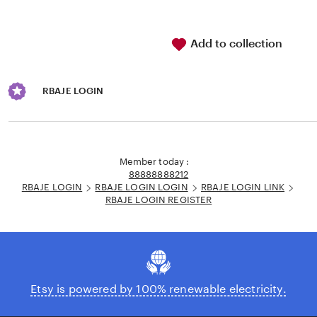
Add to collection
RBAJE LOGIN
Loading...
Member today :
88888888212
RBAJE LOGIN
RBAJE LOGIN LOGIN
RBAJE LOGIN LINK
RBAJE LOGIN REGISTER
Etsy is powered by 100% renewable electricity.