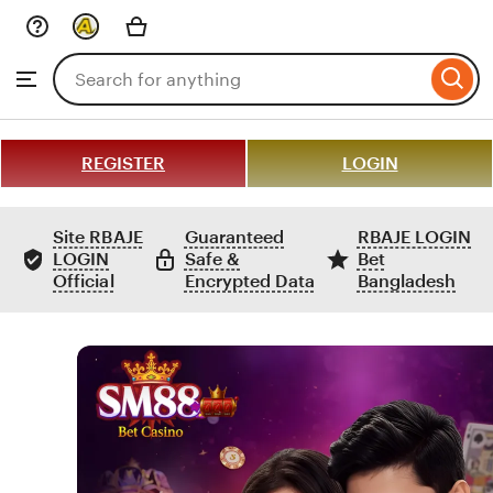
Skip
to
Search
Browse
ontent
for
items
or
shops
REGISTER
LOGIN
Site RBAJE
Guaranteed
RBAJE LOGIN
LOGIN
Safe &
Bet
Official
Encrypted Data
Bangladesh