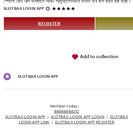
স্পোর্টস বেটিং শিল্প ভবিষ্যতে আরও প্রযুক্তিগতভাবে উন্নত হবে বলে ধারণা করা হচ্ছে।
5
SLOTBAJI LOGIN APP
out
of
5
REGISTER
stars
Add to collection
SLOTBAJI LOGIN APP
Loading...
Member today :
88888888212
SLOTBAJI LOGIN APP
SLOTBAJI LOGIN APP LOGIN
SLOTBAJI
LOGIN APP LINK
SLOTBAJI LOGIN APP REGISTER