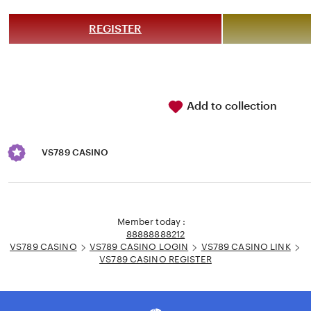
out
of
5
REGISTER
stars
Add to collection
VS789 CASINO
Loading...
Member today :
88888888212
VS789 CASINO
VS789 CASINO LOGIN
VS789 CASINO LINK
VS789 CASINO REGISTER